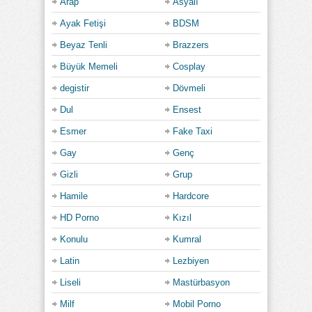
Arap
Asyalı
Ayak Fetişi
BDSM
Beyaz Tenli
Brazzers
Büyük Memeli
Cosplay
degistir
Dövmeli
Dul
Ensest
Esmer
Fake Taxi
Gay
Genç
Gizli
Grup
Hamile
Hardcore
HD Porno
Kızıl
Konulu
Kumral
Latin
Lezbiyen
Liseli
Mastürbasyon
Milf
Mobil Porno