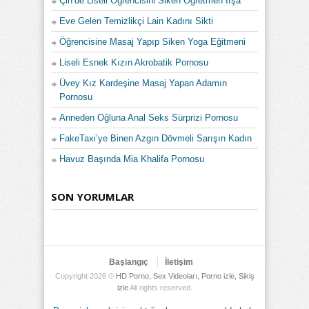
Çin’de Liseli Öğrencisini Siken Öğretmen İfşa
Eve Gelen Temizlikçi Lain Kadını Sikti
Öğrencisine Masaj Yapıp Siken Yoga Eğitmeni
Liseli Esnek Kızın Akrobatik Pornosu
Üvey Kız Kardeşine Masaj Yapan Adamın
Pornosu
Anneden Oğluna Anal Seks Sürprizi Pornosu
FakeTaxi’ye Binen Azgın Dövmeli Sarışın Kadın
Havuz Başında Mia Khalifa Pornosu
SON YORUMLAR
Başlangıç
İletişim
Copyright 2026 ©
HD Porno, Sex Videoları, Porno izle, Sikiş
izle
All rights reserved.