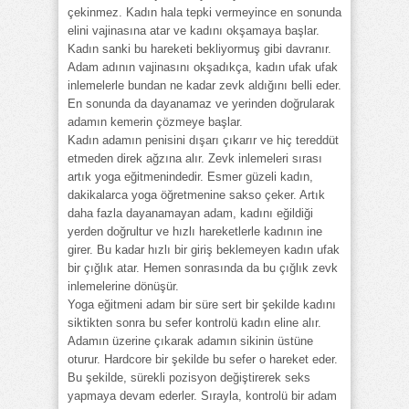
çekinmez. Kadın hala tepki vermeyince en sonunda
elini vajinasına atar ve kadını okşamaya başlar.
Kadın sanki bu hareketi bekliyormuş gibi davranır.
Adam adının vajinasını okşadıkça, kadın ufak ufak
inlemelerle bundan ne kadar zevk aldığını belli eder.
En sonunda da dayanamaz ve yerinden doğrularak
adamın kemerin çözmeye başlar.
Kadın adamın penisini dışarı çıkarır ve hiç tereddüt
etmeden direk ağzına alır. Zevk inlemeleri sırası
artık yoga eğitmenindedir. Esmer güzeli kadın,
dakikalarca yoga öğretmenine sakso çeker. Artık
daha fazla dayanamayan adam, kadını eğildiği
yerden doğrultur ve hızlı hareketlerle kadının ine
girer. Bu kadar hızlı bir giriş beklemeyen kadın ufak
bir çığlık atar. Hemen sonrasında da bu çığlık zevk
inlemelerine dönüşür.
Yoga eğitmeni adam bir süre sert bir şekilde kadını
siktikten sonra bu sefer kontrolü kadın eline alır.
Adamın üzerine çıkarak adamın sikinin üstüne
oturur. Hardcore bir şekilde bu sefer o hareket eder.
Bu şekilde, sürekli pozisyon değiştirerek seks
yapmaya devam ederler. Sırayla, kontrolü bir adam