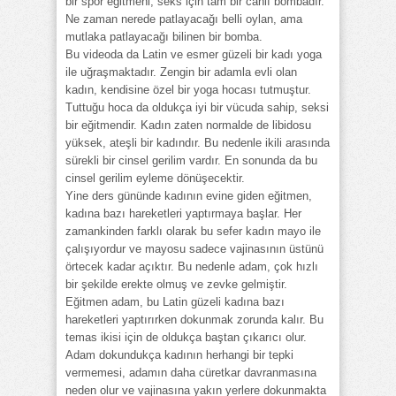
bir spor eğitmeni, seks için tam bir canlı bombadır.
Ne zaman nerede patlayacağı belli oylan, ama
mutlaka patlayacağı bilinen bir bomba.
Bu videoda da Latin ve esmer güzeli bir kadı yoga
ile uğraşmaktadır. Zengin bir adamla evli olan
kadın, kendisine özel bir yoga hocası tutmuştur.
Tuttuğu hoca da oldukça iyi bir vücuda sahip, seksi
bir eğitmendir. Kadın zaten normalde de libidosu
yüksek, ateşli bir kadındır. Bu nedenle ikili arasında
sürekli bir cinsel gerilim vardır. En sonunda da bu
cinsel gerilim eyleme dönüşecektir.
Yine ders gününde kadının evine giden eğitmen,
kadına bazı hareketleri yaptırmaya başlar. Her
zamankinden farklı olarak bu sefer kadın mayo ile
çalışıyordur ve mayosu sadece vajinasının üstünü
örtecek kadar açıktır. Bu nedenle adam, çok hızlı
bir şekilde erekte olmuş ve zevke gelmiştir.
Eğitmen adam, bu Latin güzeli kadına bazı
hareketleri yaptırırken dokunmak zorunda kalır. Bu
temas ikisi için de oldukça baştan çıkarıcı olur.
Adam dokundukça kadının herhangi bir tepki
vermemesi, adamın daha cüretkar davranmasına
neden olur ve vajinasına yakın yerlere dokunmakta