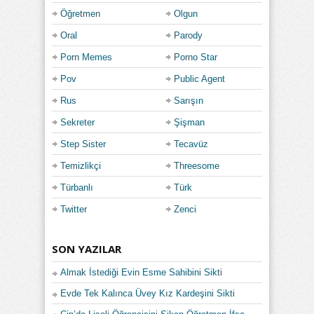
Öğretmen
Olgun
Oral
Parody
Porn Memes
Porno Star
Pov
Public Agent
Rus
Sarışın
Sekreter
Şişman
Step Sister
Tecavüz
Temizlikçi
Threesome
Türbanlı
Türk
Twitter
Zenci
SON YAZILAR
Almak İstediği Evin Esme Sahibini Sikti
Evde Tek Kalınca Üvey Kız Kardeşini Sikti