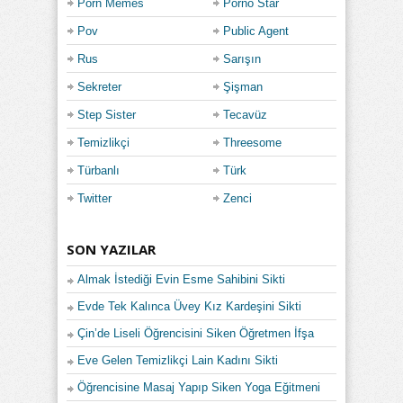
Porn Memes
Porno Star
Pov
Public Agent
Rus
Sarışın
Sekreter
Şişman
Step Sister
Tecavüz
Temizlikçi
Threesome
Türbanlı
Türk
Twitter
Zenci
SON YAZILAR
Almak İstediği Evin Esme Sahibini Sikti
Evde Tek Kalınca Üvey Kız Kardeşini Sikti
Çin’de Liseli Öğrencisini Siken Öğretmen İfşa
Eve Gelen Temizlikçi Lain Kadını Sikti
Öğrencisine Masaj Yapıp Siken Yoga Eğitmeni