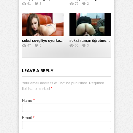
61
3
79
2
seksi sevgiliye uyurken am sikiş
seksi sarışın öğretmeniyle oral sikişti
47
3
60
3
LEAVE A REPLY
Your email address will not be published. Required
fields are marked
*
Name
*
Email
*