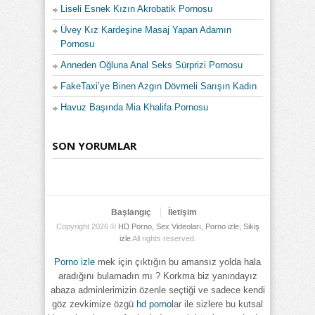
Liseli Esnek Kızın Akrobatik Pornosu
Üvey Kız Kardeşine Masaj Yapan Adamın
Pornosu
Anneden Oğluna Anal Seks Sürprizi Pornosu
FakeTaxi’ye Binen Azgın Dövmeli Sarışın Kadın
Havuz Başında Mia Khalifa Pornosu
SON YORUMLAR
Başlangıç
İletişim
Copyright 2026 ©
HD Porno, Sex Videoları, Porno izle, Sikiş
izle
All rights reserved.
Porno izle
mek için çıktığın bu amansız yolda hala
aradığını bulamadın mı ? Korkma biz yanındayız
abaza adminlerimizin özenle seçtiği ve sadece kendi
göz zevkimize özgü
hd porno
lar ile sizlere bu kutsal