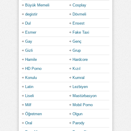
Büyük Memeli
Cosplay
degistir
Dövmeli
Dul
Ensest
Esmer
Fake Taxi
Gay
Genç
Gizli
Grup
Hamile
Hardcore
HD Porno
Kızıl
Konulu
Kumral
Latin
Lezbiyen
Liseli
Mastürbasyon
Milf
Mobil Porno
Öğretmen
Olgun
Oral
Parody