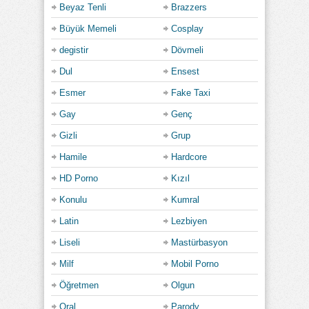
Beyaz Tenli
Brazzers
Büyük Memeli
Cosplay
degistir
Dövmeli
Dul
Ensest
Esmer
Fake Taxi
Gay
Genç
Gizli
Grup
Hamile
Hardcore
HD Porno
Kızıl
Konulu
Kumral
Latin
Lezbiyen
Liseli
Mastürbasyon
Milf
Mobil Porno
Öğretmen
Olgun
Oral
Parody