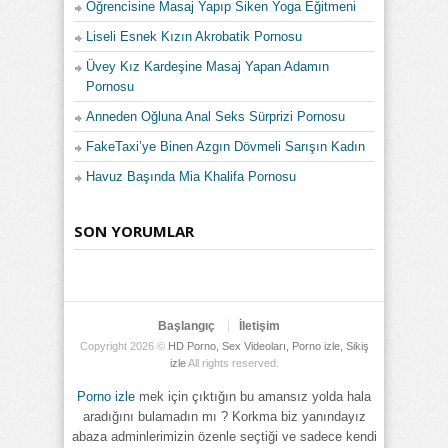
Öğrencisine Masaj Yapıp Siken Yoga Eğitmeni
Liseli Esnek Kızın Akrobatik Pornosu
Üvey Kız Kardeşine Masaj Yapan Adamın
Pornosu
Anneden Oğluna Anal Seks Sürprizi Pornosu
FakeTaxi’ye Binen Azgın Dövmeli Sarışın Kadın
Havuz Başında Mia Khalifa Pornosu
SON YORUMLAR
Başlangıç
İletişim
Copyright 2026 ©
HD Porno, Sex Videoları, Porno izle, Sikiş
izle
All rights reserved.
Porno izle
mek için çıktığın bu amansız yolda hala
aradığını bulamadın mı ? Korkma biz yanındayız
abaza adminlerimizin özenle seçtiği ve sadece kendi