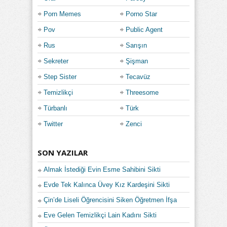
Porn Memes
Porno Star
Pov
Public Agent
Rus
Sarışın
Sekreter
Şişman
Step Sister
Tecavüz
Temizlikçi
Threesome
Türbanlı
Türk
Twitter
Zenci
SON YAZILAR
Almak İstediği Evin Esme Sahibini Sikti
Evde Tek Kalınca Üvey Kız Kardeşini Sikti
Çin’de Liseli Öğrencisini Siken Öğretmen İfşa
Eve Gelen Temizlikçi Lain Kadını Sikti