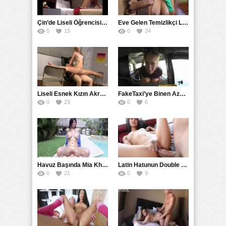
mutlaka patlayacağı bilinen bir bomba.
Bu videoda da Latin ve esmer güzeli bir kadı yoga
Çin’de Liseli Öğrencisini Siken Öğretmen İfşa
Eve Gelen Temizlikçi Lain Kadını Sikti
ile uğraşmaktadır. Zengin bir adamla evli olan
0
15
0
34
kadın, kendisine özel bir yoga hocası tutmuştur.
Tuttuğu hoca da oldukça iyi bir vücuda sahip, seksi
bir eğitmendir. Kadın zaten normalde de libidosu
yüksek, ateşli bir kadındır. Bu nedenle ikili arasında
sürekli bir cinsel gerilim vardır. En sonunda da bu
cinsel gerilim eyleme dönüşecektir.
Liseli Esnek Kızın Akrobatik Pornosu
FakeTaxi’ye Binen Azgın Dövmeli Sarışın Kadın
Yine ders gününde kadının evine giden eğitmen,
0
23
0
6
kadına bazı hareketleri yaptırmaya başlar. Her
zamankinden farklı olarak bu sefer kadın mayo ile
çalışıyordur ve mayosu sadece vajinasının üstünü
örtecek kadar açıktır. Bu nedenle adam, çok hızlı
bir şekilde erekte olmuş ve zevke gelmiştir.
Eğitmen adam, bu Latin güzeli kadına bazı
Havuz Başında Mia Khalifa Pornosu
Latin Hatunun Double Orgazmı
hareketleri yaptırırken dokunmak zorunda kalır. Bu
0
21
0
9
temas ikisi için de oldukça baştan çıkarıcı olur.
Adam dokundukça kadının herhangi bir tepki
vermemesi, adamın daha cüretkar davranmasına
neden olur ve vajinasına yakın yerlere dokunmakta
çekinmez. Kadın hala tepki vermeyince en sonunda