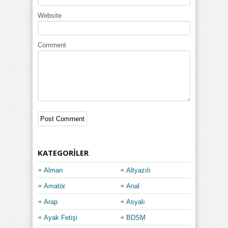
yapmış oldukları en yorucu dersi yaparlar. Ve
Website
ikisinin de yüzünde bu dersten ne kadar memnun
olduklarına dair bir ifade vardı.
Seks bittiğinde adam olduğu yerden doğruldu ve
Comment
Latin, esmer güzeli kadının yüzüne doğru sikini
yaklaştırdı. Artık boşalma zamanı gelmişti. Bu
nedenle sikini sıvazlayarak kadının yüzüne
boşalmak için mastürbasyon yapmaya başladı. En
sonunda da inanılmaz güzel yüzü olan Latin
kadının yüzüne boşaldı.
Kategoriler:
Esmer
,
Hardcore
,
Latin
,
Öğretmen
KATEGORILER
Alman
Altyazılı
Amatör
Anal
Arap
Asyalı
Ayak Fetişi
BDSM